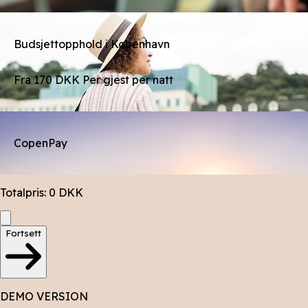
Budsjettopphold i København
Fra
170
DKK
Per gjest per natt
CopenPay
Totalpris
:
0
DKK
Fortsett
DEMO VERSION